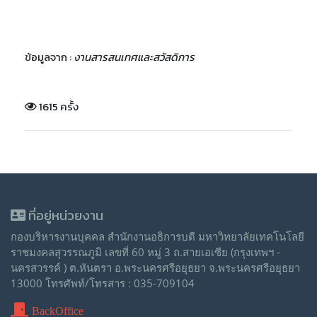
ข้อมูลจาก :
งานสารสนเทศและสวัสดิการ
1615 ครั้ง
ที่อยู่หน่วยงาน
กองบริหารงานบุคคล สำนักงานอธิการบดี มหาวิทยาลัยเทคโนโลยี
ราชมงคลสุวรรณภูมิ เลขที่ 60 หมู่ 3 ถ.สายเอเซีย (กรุงเทพฯ -
นครสวรรค์ ) ต.หันตรา อ.พระนครศรีอยุธยา จ.พระนครศรีอยุธยา
13000 โทรศัพท์/โทรสาร : 035-709104
BackOffice