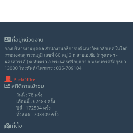
ที่อยู่หน่วยงาน
กองบริหารงานบุคคล สำนักงานอธิการบดี มหาวิทยาลัยเทคโนโลยี
ราชมงคลสุวรรณภูมิ เลขที่ 60 หมู่ 3 ถ.สายเอเซีย (กรุงเทพฯ -
นครสวรรค์ ) ต.หันตรา อ.พระนครศรีอยุธยา จ.พระนครศรีอยุธยา
13000 โทรศัพท์/โทรสาร : 035-709104
BackOffice
สถิติการเข้าชม
วันนี้ : 78 ครั้ง
เดือนนี้ : 62483 ครั้ง
ปีนี้ : 172504 ครั้ง
ทั้งหมด : 703409 ครั้ง
ที่ตั้ง