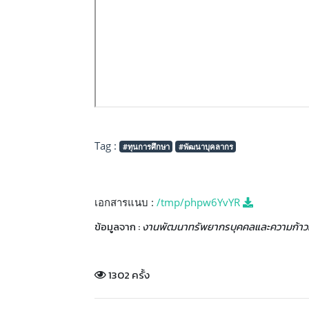
Tag :
#ทุนการศึกษา
#พัฒนาบุคลากร
เอกสารแนบ :
/tmp/phpw6YvYR
ข้อมูลจาก :
งานพัฒนาทรัพยากรบุคคลและความก้าว
1302 ครั้ง