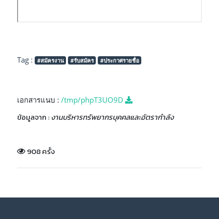
Tag :
#สมัครงาน
#รับสมัคร
#ประกาศรายชื่อ
เอกสารแนบ :
/tmp/phpT3UO9D
ข้อมูลจาก :
งานบริหารทรัพยากรบุคคลและอัตรากำลัง
908 ครั้ง